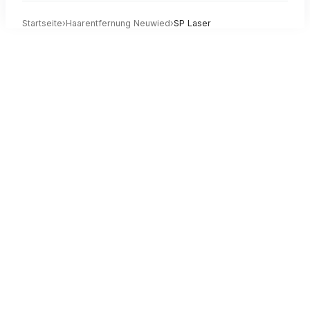
Startseite
›
Haarentfernung
Neuwied
›
SP Laser