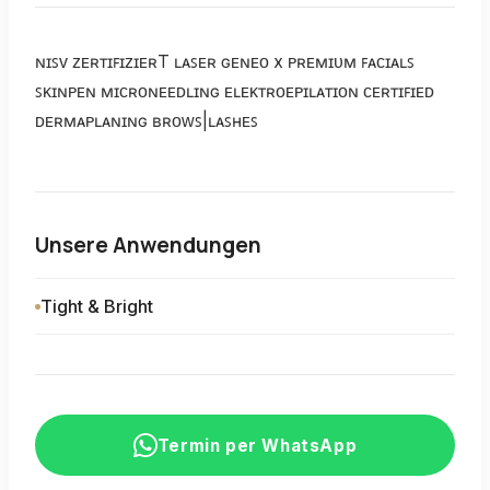
ɴɪꜱᴠ ᴢᴇʀᴛɪꜰɪᴢɪᴇʀT ʟᴀꜱᴇʀ ɢᴇɴᴇᴏ x ᴘʀᴇᴍɪᴜᴍ ꜰᴀᴄɪᴀʟꜱ
ꜱᴋɪɴᴘᴇɴ ᴍɪᴄʀᴏɴᴇᴇᴅʟɪɴɢ ᴇʟᴇᴋᴛʀᴏᴇᴘɪʟᴀᴛɪᴏɴ ᴄᴇʀᴛɪꜰɪᴇᴅ
ᴅᴇʀᴍᴀᴘʟᴀɴɪɴɢ ʙʀᴏᴡꜱ|ʟᴀꜱʜᴇꜱ
Unsere Anwendungen
Tight & Bright
Termin per WhatsApp