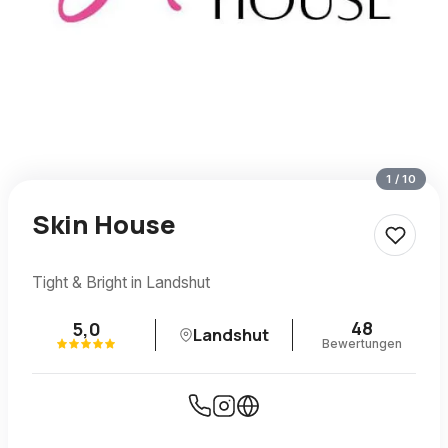
1
/
10
Skin House
Tight & Bright in Landshut
48
5,0
Landshut
Bewertungen