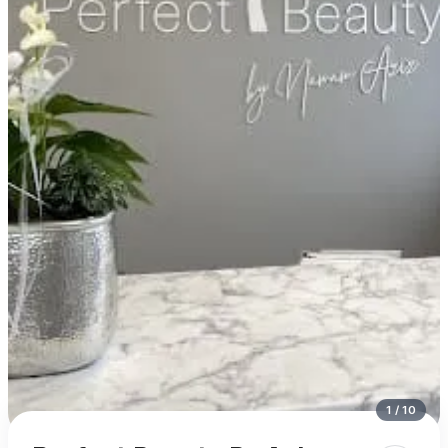
1
/
10