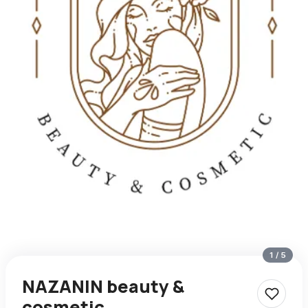
1
/
5
NAZANIN beauty &
cosmetic