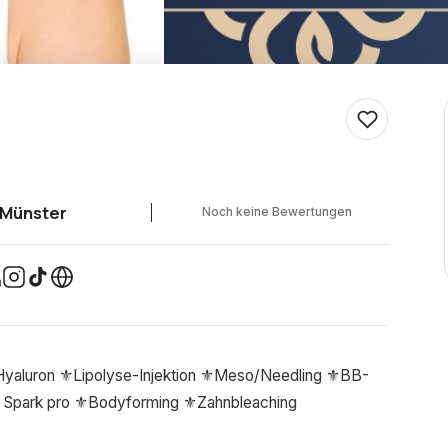
Münster
Noch keine Bewertungen
yaluron ⚜️Lipolyse-Injektion ⚜️Meso/Needling ⚜️BB-
 Spark pro ⚜️Bodyforming ⚜️Zahnbleaching