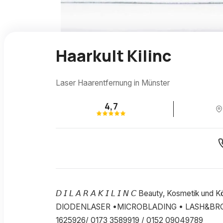
Haarkult Kilinc
Laser Haarentfernung in Münster
4,7
𝘋 𝘐 𝘓 𝘈 𝘙 𝘈 𝘒 𝘐 𝘓 𝘐 𝘕 𝘊 Beauty, Kosmeti
DIODENLASER •MICROBLADING • LASH&BR
1625926/ 0173 3589919 / 0152 09049789