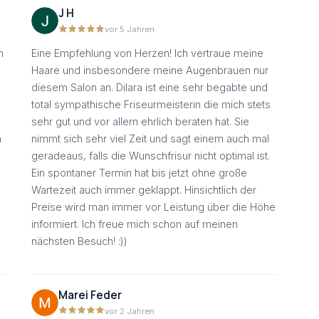
J H
vor 5 Jahren
n
Eine Empfehlung von Herzen! Ich vertraue meine
Haare und insbesondere meine Augenbrauen nur
diesem Salon an. Dilara ist eine sehr begabte und
total sympathische Friseurmeisterin die mich stets
sehr gut und vor allem ehrlich beraten hat. Sie
h
nimmt sich sehr viel Zeit und sagt einem auch mal
geradeaus, falls die Wunschfrisur nicht optimal ist.
Ein spontaner Termin hat bis jetzt ohne große
Wartezeit auch immer geklappt. Hinsichtlich der
Preise wird man immer vor Leistung über die Höhe
informiert. Ich freue mich schon auf meinen
nächsten Besuch! :))
Marei Feder
vor 2 Jahren