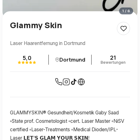
1
/
6
Glammy Skin
Laser Haarentfernung in Dortmund
21
5,0
Dortmund
Bewertungen
GLAMMYSKIN® Gesundheit/Kosmetik Gaby Saad
▫️State prof. Cosmetologist ▫️cert. Laser Master ▫️NiSV
certified ▫️Laser-Treatments ▫️Medical Dioden/IPL-
Laser 𝗟𝗘𝗧‘𝗦 𝗚𝗟𝗔𝗠 𝗬𝗢𝗨𝗥 𝗦𝗞𝗜𝗡!