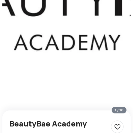
1
/
10
BeautyBae Academy