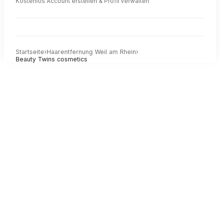
Kostenlos Account erstellen & Profil verwalten
Startseite
›
Haarentfernung
Weil am Rhein
›
Beauty Twins cosmetics