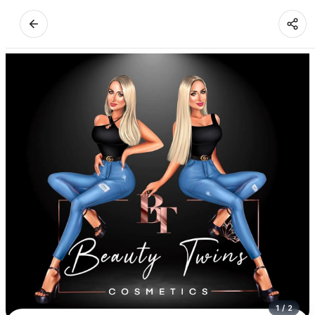
1
/
2