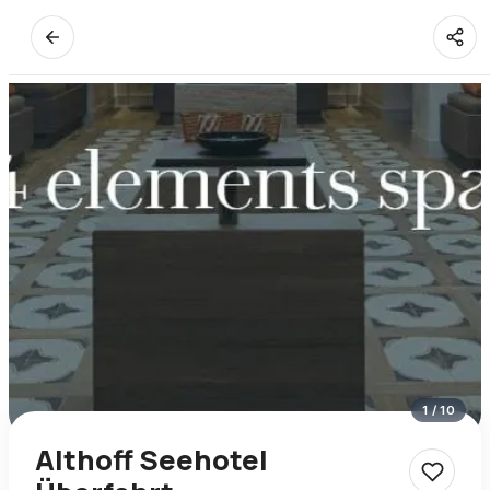
1
/
10
Althoff Seehotel