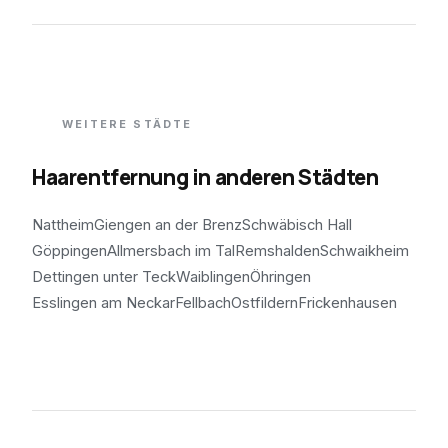
WEITERE STÄDTE
Haarentfernung in anderen Städten
Nattheim
Giengen an der Brenz
Schwäbisch Hall
Göppingen
Allmersbach im Tal
Remshalden
Schwaikheim
Dettingen unter Teck
Waiblingen
Öhringen
Esslingen am Neckar
Fellbach
Ostfildern
Frickenhausen