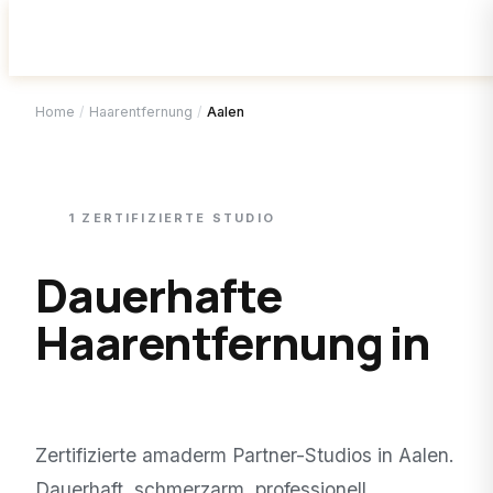
Home
/
Haarentfernung
/
Aalen
1
ZERTIFIZIERTE
STUDIO
Dauerhafte
Haarentfernung in
Aalen
.
Zertifizierte amaderm Partner-Studios in
Aalen
.
Dauerhaft, schmerzarm, professionell.