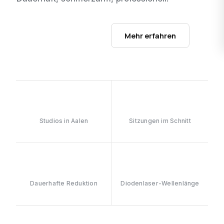
Studios ansehen →
Mehr erfahren
1
6–8
Studios in Aalen
Sitzungen im Schnitt
≥90%
808nm
Dauerhafte Reduktion
Diodenlaser-Wellenlänge