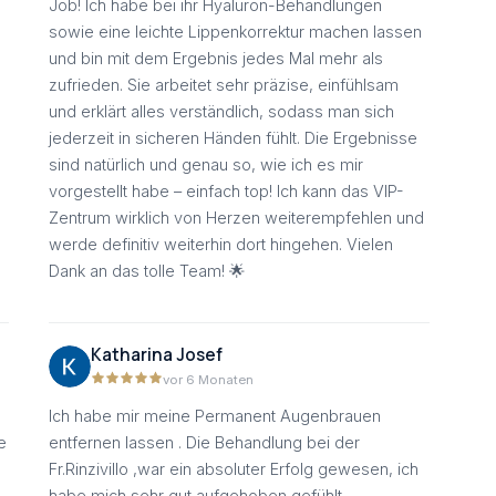
Job! Ich habe bei ihr Hyaluron-Behandlungen
sowie eine leichte Lippenkorrektur machen lassen
und bin mit dem Ergebnis jedes Mal mehr als
zufrieden. Sie arbeitet sehr präzise, einfühlsam
und erklärt alles verständlich, sodass man sich
jederzeit in sicheren Händen fühlt. Die Ergebnisse
sind natürlich und genau so, wie ich es mir
vorgestellt habe – einfach top! Ich kann das VIP-
Zentrum wirklich von Herzen weiterempfehlen und
werde definitiv weiterhin dort hingehen. Vielen
Dank an das tolle Team! 🌟
Katharina Josef
vor 6 Monaten
Ich habe mir meine Permanent Augenbrauen
e
entfernen lassen . Die Behandlung bei der
Fr.Rinzivillo ,war ein absoluter Erfolg gewesen, ich
habe mich sehr gut aufgehoben gefühlt