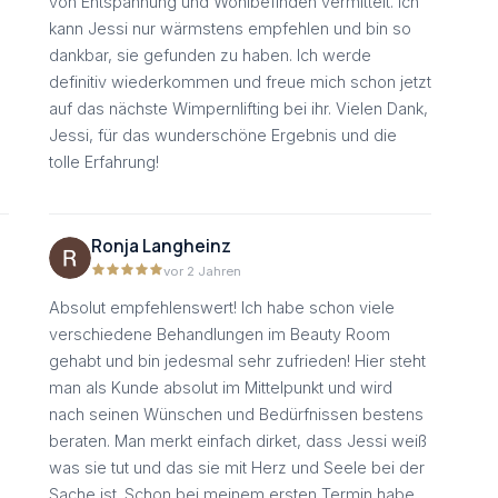
von Entspannung und Wohlbefinden vermittelt. Ich
kann Jessi nur wärmstens empfehlen und bin so
dankbar, sie gefunden zu haben. Ich werde
definitiv wiederkommen und freue mich schon jetzt
auf das nächste Wimpernlifting bei ihr. Vielen Dank,
Jessi, für das wunderschöne Ergebnis und die
tolle Erfahrung!
Ronja Langheinz
vor 2 Jahren
Absolut empfehlenswert! Ich habe schon viele
verschiedene Behandlungen im Beauty Room
d
gehabt und bin jedesmal sehr zufrieden! Hier steht
man als Kunde absolut im Mittelpunkt und wird
nach seinen Wünschen und Bedürfnissen bestens
beraten. Man merkt einfach dirket, dass Jessi weiß
was sie tut und das sie mit Herz und Seele bei der
Sache ist. Schon bei meinem ersten Termin habe