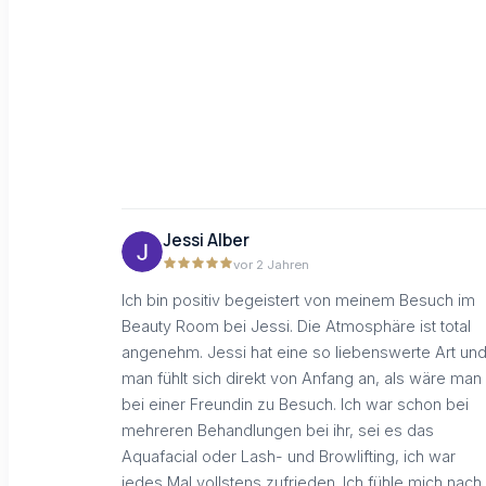
Jessi Alber
vor 2 Jahren
Ich bin positiv begeistert von meinem Besuch im
Beauty Room bei Jessi. Die Atmosphäre ist total
angenehm. Jessi hat eine so liebenswerte Art un
man fühlt sich direkt von Anfang an, als wäre man
bei einer Freundin zu Besuch. Ich war schon bei
mehreren Behandlungen bei ihr, sei es das
Aquafacial oder Lash- und Browlifting, ich war
jedes Mal vollstens zufrieden. Ich fühle mich nach