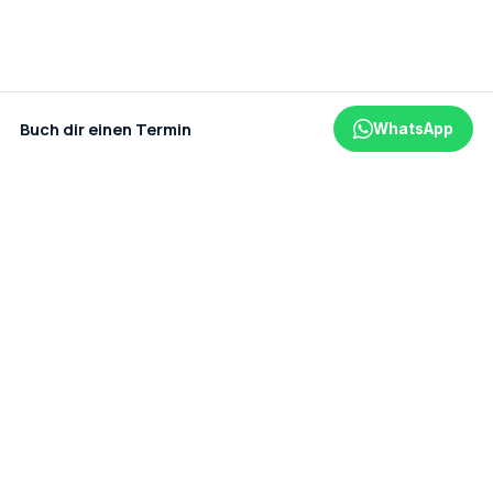
Buch dir einen Termin
WhatsApp
Ein Projekt der amaderm GmbH
Datenschutz