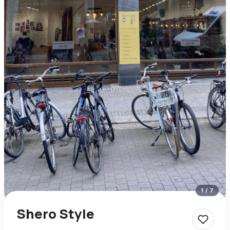
1
/
7
Shero Style