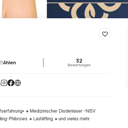
32
Ahlen
Bewertungen
fserfahrung▪️ 🔸Medizinischer Diodenlaser -NISV
ding-Phibrows 🔸Lashlifting 🔸und vieles mehr