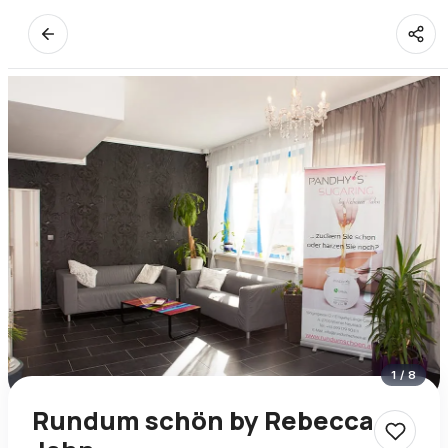
1
/
8
Rundum schön by Rebecca