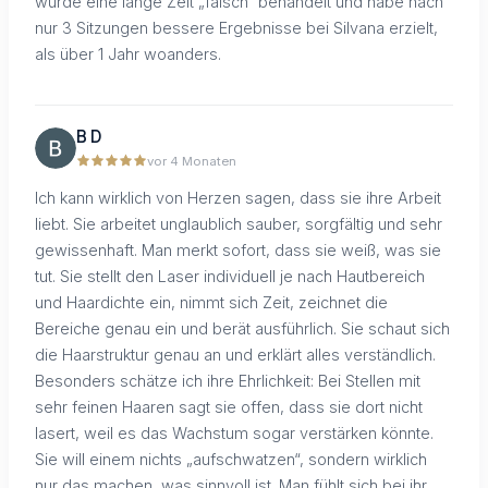
wurde eine lange Zeit „falsch“ behandelt und habe nach
nur 3 Sitzungen bessere Ergebnisse bei Silvana erzielt,
als über 1 Jahr woanders.
B D
vor 4 Monaten
Ich kann wirklich von Herzen sagen, dass sie ihre Arbeit
liebt. Sie arbeitet unglaublich sauber, sorgfältig und sehr
gewissenhaft. Man merkt sofort, dass sie weiß, was sie
tut. Sie stellt den Laser individuell je nach Hautbereich
und Haardichte ein, nimmt sich Zeit, zeichnet die
Bereiche genau ein und berät ausführlich. Sie schaut sich
die Haarstruktur genau an und erklärt alles verständlich.
Besonders schätze ich ihre Ehrlichkeit: Bei Stellen mit
sehr feinen Haaren sagt sie offen, dass sie dort nicht
lasert, weil es das Wachstum sogar verstärken könnte.
Sie will einem nichts „aufschwatzen“, sondern wirklich
nur das machen, was sinnvoll ist. Man fühlt sich bei ihr