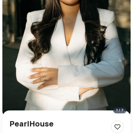
1
/
7
PearlHouse