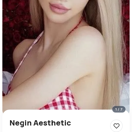
1
/
7
Negin Aesthetic