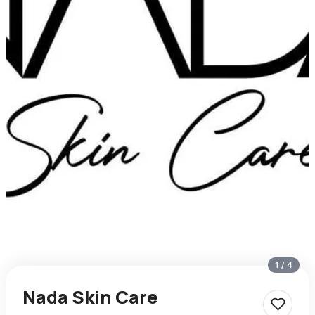
1
/
4
Nada Skin Care