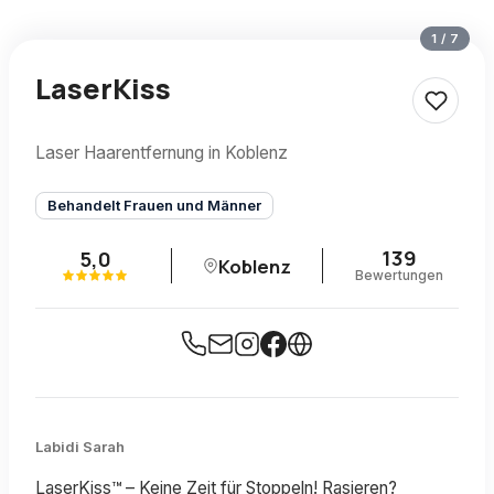
1
/
7
LaserKiss
Laser Haarentfernung in Koblenz
Behandelt Frauen und Männer
139
5,0
Koblenz
Bewertungen
Labidi Sarah
LaserKiss™ – Keine Zeit für Stoppeln! Rasieren?