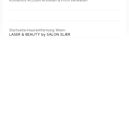
Kostenlos Account erstellen & Profil verwalten
Startseite
›
Haarentfernung
Wien
›
LASER & BEAUTY by SALON SLÆR