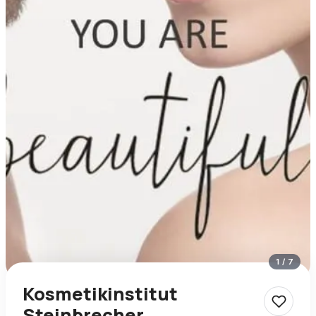
1
/
7
Kosmetikinstitut
Steinbrecher