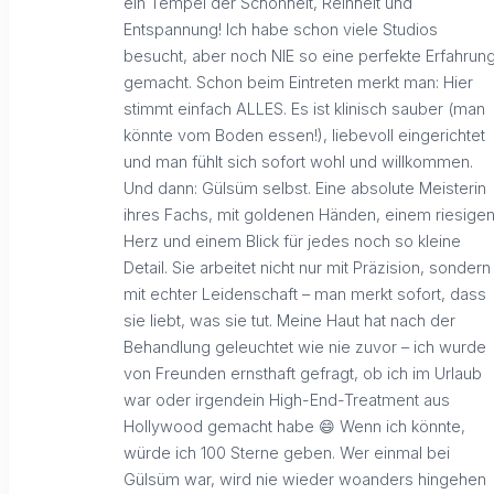
ein Tempel der Schönheit, Reinheit und
Entspannung! Ich habe schon viele Studios
besucht, aber noch NIE so eine perfekte Erfahrun
gemacht. Schon beim Eintreten merkt man: Hier
stimmt einfach ALLES. Es ist klinisch sauber (man
könnte vom Boden essen!), liebevoll eingerichtet
und man fühlt sich sofort wohl und willkommen.
Und dann: Gülsüm selbst. Eine absolute Meisterin
ihres Fachs, mit goldenen Händen, einem riesige
Herz und einem Blick für jedes noch so kleine
Detail. Sie arbeitet nicht nur mit Präzision, sondern
mit echter Leidenschaft – man merkt sofort, dass
sie liebt, was sie tut. Meine Haut hat nach der
Behandlung geleuchtet wie nie zuvor – ich wurde
von Freunden ernsthaft gefragt, ob ich im Urlaub
war oder irgendein High-End-Treatment aus
Hollywood gemacht habe 😄 Wenn ich könnte,
würde ich 100 Sterne geben. Wer einmal bei
Gülsüm war, wird nie wieder woanders hingehen