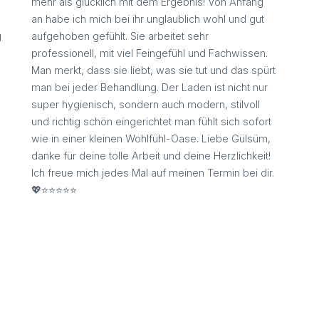
mehr als glücklich mit dem Ergebnis! Von Anfang
an habe ich mich bei ihr unglaublich wohl und gut
g
aufgehoben gefühlt. Sie arbeitet sehr
professionell, mit viel Feingefühl und Fachwissen.
Man merkt, dass sie liebt, was sie tut und das spürt
man bei jeder Behandlung. Der Laden ist nicht nur
super hygienisch, sondern auch modern, stilvoll
und richtig schön eingerichtet man fühlt sich sofort
n
wie in einer kleinen Wohlfühl-Oase. Liebe Gülsüm,
danke für deine tolle Arbeit und deine Herzlichkeit!
Ich freue mich jedes Mal auf meinen Termin bei dir.
💖⭐️⭐️⭐️⭐️⭐️