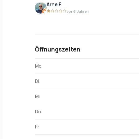
Arne F.
vor 6 Jahren
Öffnungszeiten
Mo
Di
Mi
Do
Fr