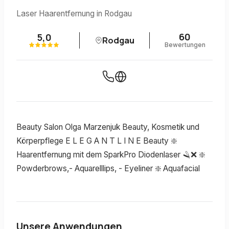
Laser Haarentfernung in Rodgau
60
5,0
Rodgau
Bewertungen
Beauty Salon Olga Marzenjuk Beauty, Kosmetik und
Körperpflege E L E G A N T L I N E Beauty ❇️
Haarentfernung mit dem SparkPro Diodenlaser 🪒❌ ❇️
Powderbrows,- Aquarelllips, - Eyeliner ❇️ Aquafacial
Unsere Anwendungen