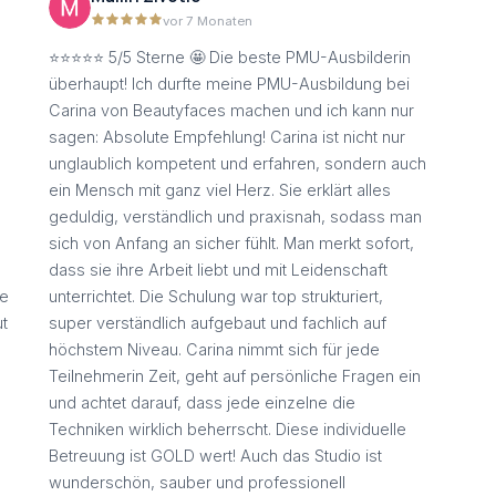
vor 7 Monaten
⭐️⭐️⭐️⭐️⭐️ 5/5 Sterne 🤩 Die beste PMU-Ausbilderin
überhaupt! Ich durfte meine PMU-Ausbildung bei
Carina von Beautyfaces machen und ich kann nur
sagen: Absolute Empfehlung! Carina ist nicht nur
unglaublich kompetent und erfahren, sondern auch
ein Mensch mit ganz viel Herz. Sie erklärt alles
geduldig, verständlich und praxisnah, sodass man
sich von Anfang an sicher fühlt. Man merkt sofort,
dass sie ihre Arbeit liebt und mit Leidenschaft
re
unterrichtet. Die Schulung war top strukturiert,
ut
super verständlich aufgebaut und fachlich auf
höchstem Niveau. Carina nimmt sich für jede
Teilnehmerin Zeit, geht auf persönliche Fragen ein
und achtet darauf, dass jede einzelne die
Techniken wirklich beherrscht. Diese individuelle
Betreuung ist GOLD wert! Auch das Studio ist
wunderschön, sauber und professionell