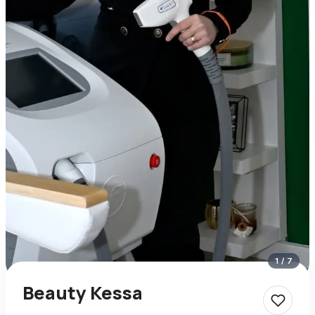
1
/
7
Beauty Kessa