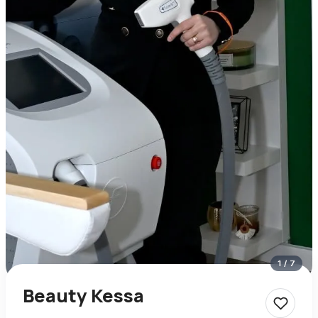
1
/
7
Beauty Kessa