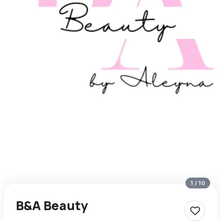
1
/
10
B&A Beauty