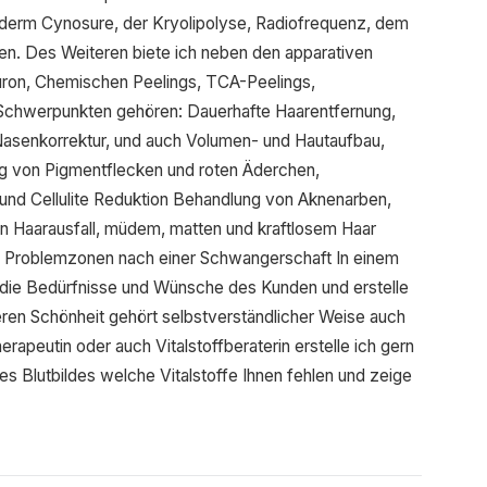
derm Cynosure, der Kryolipolyse, Radiofrequenz, dem
n. Des Weiteren biete ich neben den apparativen
uron, Chemischen Peelings, TCA-Peelings,
 Schwerpunkten gehören: Dauerhafte Haarentfernung,
Nasenkorrektur, und auch Volumen- und Hautaufbau,
ng von Pigmentflecken und roten Äderchen,
und Cellulite Reduktion Behandlung von Aknenarben,
n Haarausfall, müdem, matten und kraftlosem Haar
n Problemzonen nach einer Schwangerschaft In einem
 die Bedürfnisse und Wünsche des Kunden und erstelle
eren Schönheit gehört selbstverständlicher Weise auch
rapeutin oder auch Vitalstoffberaterin erstelle ich gern
res Blutbildes welche Vitalstoffe Ihnen fehlen und zeige