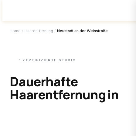
Home
/
Haarentfernung
/
Neustadt an der Weinstraße
1
ZERTIFIZIERTE
STUDIO
Dauerhafte
Haarentfernung in
Neustadt an der
Weinstraße
.