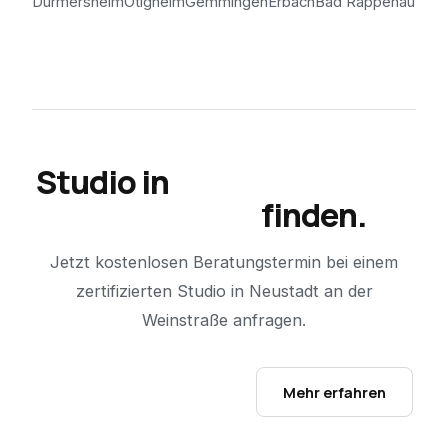
Durmersheim
Ötigheim
Gemmingen
Erbach
Bad Rappenau
Studio in
Neustadt an der
Weinstraße
finden.
Jetzt kostenlosen Beratungstermin bei einem
zertifizierten Studio in
Neustadt an der
Weinstraße
anfragen.
Studio-Finder öffnen →
Mehr erfahren