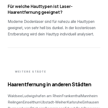
Für welche Hauttypen ist Laser-
Haarentfernung geeignet?
Moderne Diodenlaser sind für nahezu alle Hauttypen
geeignet, von sehr hell bis dunkel. In der kostenlosen
Erstberatung wird dein Hauttyp individuell analysiert.
WEITERE STÄDTE
Haarentfernung in anderen Städten
Waldsee
Ludwigshafen am Rhein
Frankenthal
Mannheim
Reilingen
Einselthum
Ubstadt-Weiher
Karlsruhe
Einhausen