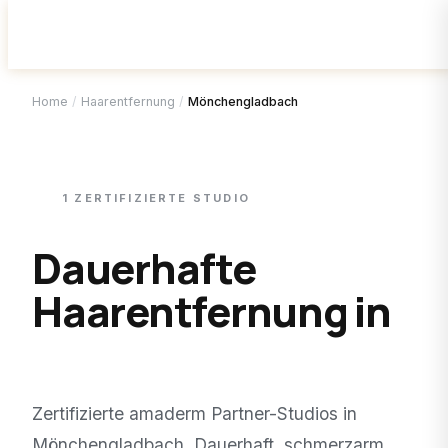
Home
/
Haarentfernung
/
Mönchengladbach
1
ZERTIFIZIERTE
STUDIO
Dauerhafte
Haarentfernung in
Mönchengladbach
.
Zertifizierte amaderm Partner-Studios in
Mönchengladbach
. Dauerhaft, schmerzarm,