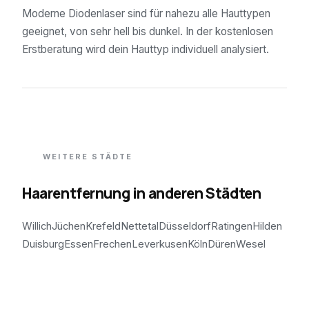
Moderne Diodenlaser sind für nahezu alle Hauttypen
geeignet, von sehr hell bis dunkel. In der kostenlosen
Erstberatung wird dein Hauttyp individuell analysiert.
WEITERE STÄDTE
Haarentfernung in anderen Städten
Willich
Jüchen
Krefeld
Nettetal
Düsseldorf
Ratingen
Hilden
Duisburg
Essen
Frechen
Leverkusen
Köln
Düren
Wesel