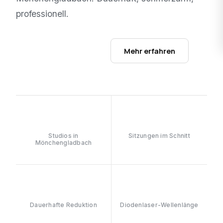
professionell.
Studios ansehen →
Mehr erfahren
1
6–8
Studios in
Sitzungen im Schnitt
Mönchengladbach
≥90%
808nm
Dauerhafte Reduktion
Diodenlaser-Wellenlänge