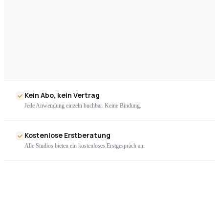
Kein Abo, kein Vertrag
Jede Anwendung einzeln buchbar. Keine Bindung.
Kostenlose Erstberatung
Alle Studios bieten ein kostenloses Erstgespräch an.
Nur geprüfte Geräte
Ausschließlich zertifizierte High-End-Technologie. Kein Billigimport.