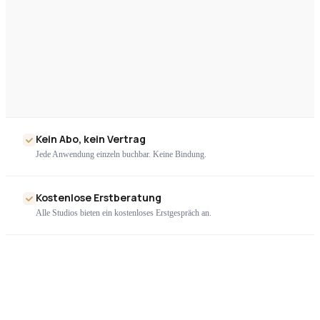
Kein Abo, kein Vertrag
Jede Anwendung einzeln buchbar. Keine Bindung.
Kostenlose Erstberatung
Alle Studios bieten ein kostenloses Erstgespräch an.
Nur geprüfte Geräte
Ausschließlich zertifizierte High-End-Technologie. Kein Billigimport.