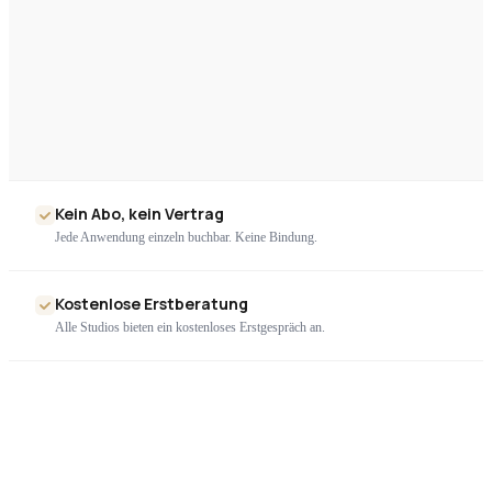
Kein Abo, kein Vertrag
Jede Anwendung einzeln buchbar. Keine Bindung.
Kostenlose Erstberatung
Alle Studios bieten ein kostenloses Erstgespräch an.
Nur geprüfte Geräte
Ausschließlich zertifizierte High-End-Technologie. Kein Billigimport.