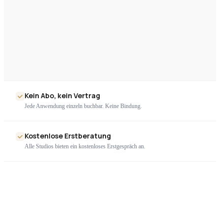
Kein Abo, kein Vertrag
Jede Anwendung einzeln buchbar. Keine Bindung.
Kostenlose Erstberatung
Alle Studios bieten ein kostenloses Erstgespräch an.
Nur geprüfte Geräte
Ausschließlich zertifizierte High-End-Technologie. Kein Billigimport.