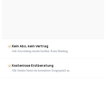
Kein Abo, kein Vertrag
Jede Anwendung einzeln buchbar. Keine Bindung.
Kostenlose Erstberatung
Alle Studios bieten ein kostenloses Erstgespräch an.
Nur geprüfte Geräte
Ausschließlich zertifizierte High-End-Technologie. Kein Billigimport.