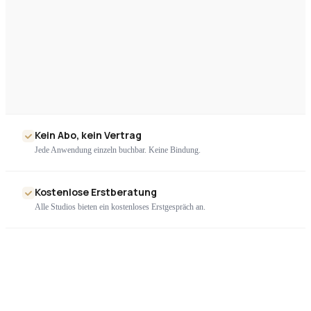
Kein Abo, kein Vertrag
Jede Anwendung einzeln buchbar. Keine Bindung.
Kostenlose Erstberatung
Alle Studios bieten ein kostenloses Erstgespräch an.
Nur geprüfte Geräte
Ausschließlich zertifizierte High-End-Technologie. Kein Billigimport.