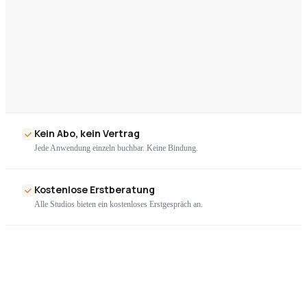
Kein Abo, kein Vertrag
Jede Anwendung einzeln buchbar. Keine Bindung.
Kostenlose Erstberatung
Alle Studios bieten ein kostenloses Erstgespräch an.
Nur geprüfte Geräte
Ausschließlich zertifizierte High-End-Technologie. Kein Billigimport.