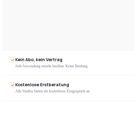
Kein Abo, kein Vertrag
Jede Anwendung einzeln buchbar. Keine Bindung.
Kostenlose Erstberatung
Alle Studios bieten ein kostenloses Erstgespräch an.
Nur geprüfte Geräte
Ausschließlich zertifizierte High-End-Technologie. Kein Billigimport.