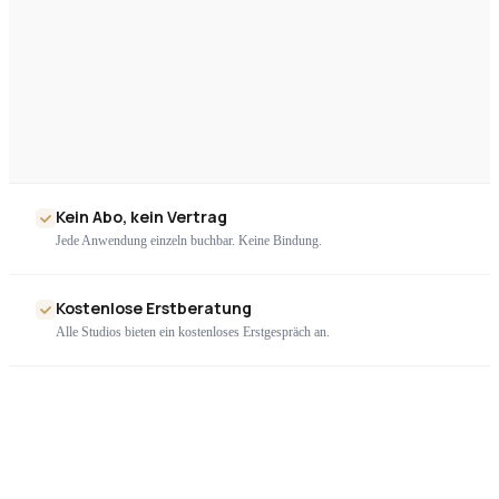
Kein Abo, kein Vertrag
Jede Anwendung einzeln buchbar. Keine Bindung.
Kostenlose Erstberatung
Alle Studios bieten ein kostenloses Erstgespräch an.
Nur geprüfte Geräte
Ausschließlich zertifizierte High-End-Technologie. Kein Billigimport.