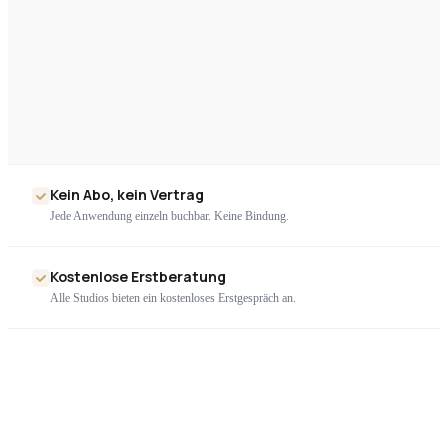
Kein Abo, kein Vertrag
Jede Anwendung einzeln buchbar. Keine Bindung.
Kostenlose Erstberatung
Alle Studios bieten ein kostenloses Erstgespräch an.
Nur geprüfte Geräte
Ausschließlich zertifizierte High-End-Technologie. Kein Billigimport.