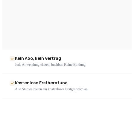
Kein Abo, kein Vertrag
Jede Anwendung einzeln buchbar. Keine Bindung.
Kostenlose Erstberatung
Alle Studios bieten ein kostenloses Erstgespräch an.
Nur geprüfte Geräte
Ausschließlich zertifizierte High-End-Technologie. Kein Billigimport.