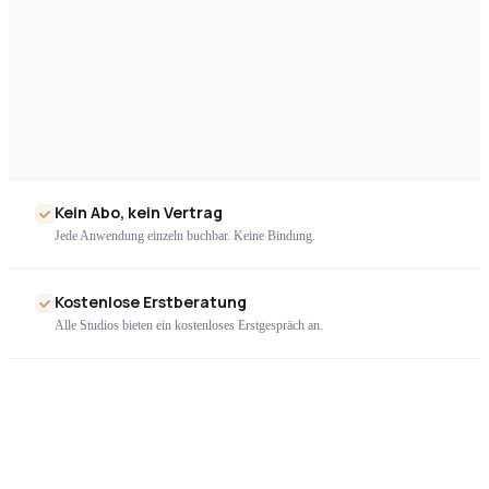
Kein Abo, kein Vertrag
Jede Anwendung einzeln buchbar. Keine Bindung.
Kostenlose Erstberatung
Alle Studios bieten ein kostenloses Erstgespräch an.
Nur geprüfte Geräte
Ausschließlich zertifizierte High-End-Technologie. Kein Billigimport.