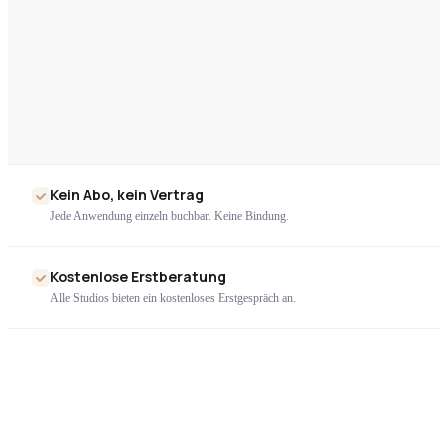
Kein Abo, kein Vertrag
Jede Anwendung einzeln buchbar. Keine Bindung.
Kostenlose Erstberatung
Alle Studios bieten ein kostenloses Erstgespräch an.
Nur geprüfte Geräte
Ausschließlich zertifizierte High-End-Technologie. Kein Billigimport.