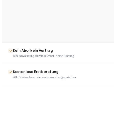
Kein Abo, kein Vertrag
Jede Anwendung einzeln buchbar. Keine Bindung.
Kostenlose Erstberatung
Alle Studios bieten ein kostenloses Erstgespräch an.
Nur geprüfte Geräte
Ausschließlich zertifizierte High-End-Technologie. Kein Billigimport.